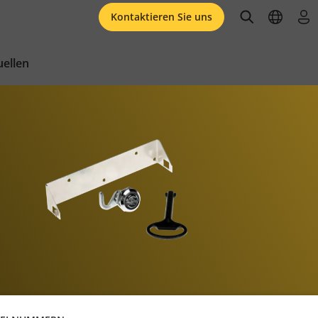
open searc
open l
an
Kontaktieren Sie uns
ellen