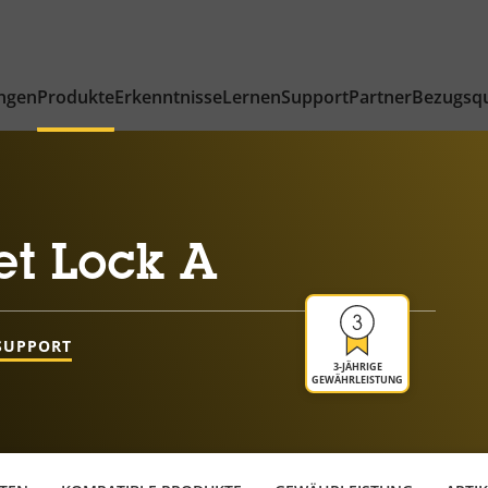
ngen
Produkte
Erkenntnisse
Lernen
Support
Partner
Bezugsqu
et Lock A
SUPPORT
3-JÄHRIGE
GEWÄHRLEISTUNG