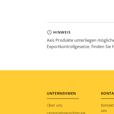
HINWEIS
Axis Produkte unterliegen möglic
Exportkontrollgesetze. Finden Sie 
Footer
UNTERNEHMEN
KONTA
menu
Über uns
Kontakt
uns
Unternehmensführung