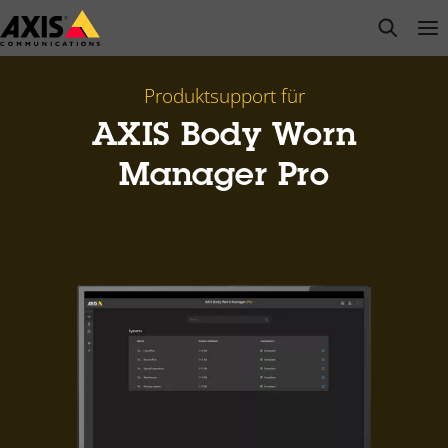
Zum
open s
Op
Clo
Hauptinhalt
springen
Produktsupport für
AXIS Body Worn
Manager Pro