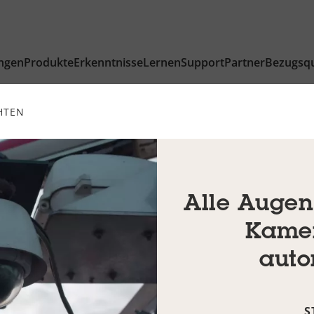
ngen
Produkte
Erkenntnisse
Lernen
Support
Partner
Bezugsqu
HTEN
Alle Augen
Kamer
auto
S