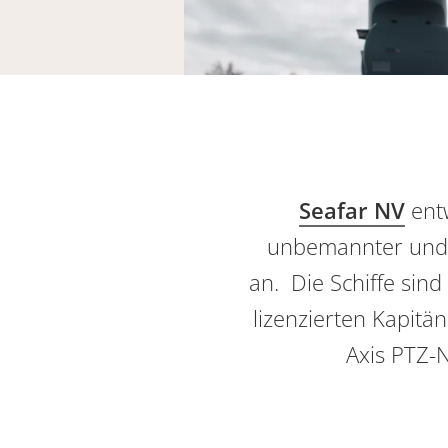
Seafar NV
entw
unbemannter und b
an. Die Schiffe sin
lizenzierten Kapit
Axis PTZ-