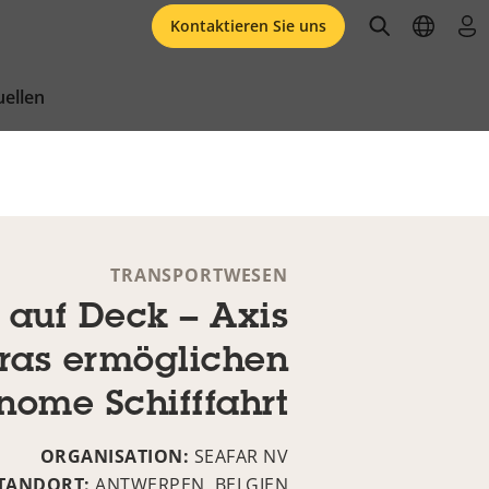
open searc
open l
an
Kontaktieren Sie uns
ellen
TRANSPORTWESEN
 auf Deck – Axis
as ermöglichen
nome Schifffahrt
ORGANISATION:
SEAFAR NV
TANDORT:
ANTWERPEN, BELGIEN