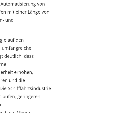
Automatisierung von
ffen mit einer Länge von
en- und
gie auf den
s umfangreiche
t deutlich, dass
ome
herheit erhöhen,
ren und die
Die Schifffahrtsindustrie
Abläufen, geringeren
n
rch die Meere