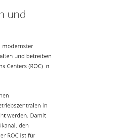
en und
on modernster
alten und betreiben
s Centers (ROC) in
chen
triebszentralen in
cht werden. Damit
dkanal, den
er ROC ist für