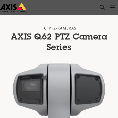
Zum
open s
Op
Clo
Hauptinhalt
springen
PTZ-KAMERAS
AXIS Q62 PTZ Camera
Series