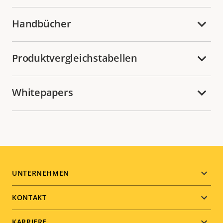
Handbücher
Produktvergleichstabellen
Whitepapers
Footer
UNTERNEHMEN
menu
KONTAKT
KARRIERE