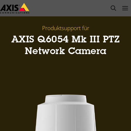
Zum
open s
Op
Clo
Hauptinhalt
springen
Produktsupport für
AXIS Q6054 Mk III PTZ
Network Camera