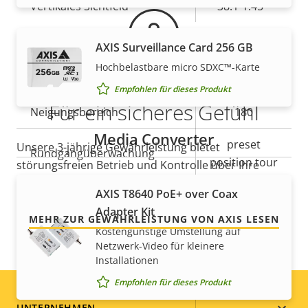
Vertikales Sichtfeld
38.1-1.45 °
Schwenken/Neigen/Zoomen
AXIS Surveillance Card 256 GB
Hochbelastbare micro SDXC™-Karte
Eigentumsbeschreibung
Schwenkbereich
Eigentumswert
360 endless
Empfohlen für dieses Produkt
Für ein sicheres Gefühl
Neigungsbereich
180
Media Converter
preset
Unsere 3-jährige Gewährleistung bietet
Rundgangüberwachung
position tour
störungsfreien Betrieb und Kontrolle über Ihre
Kosten.
AXIS T8640 PoE+ over Coax
Optischer Zoom
30
Adapter Kit
MEHR ZUR GEWÄHRLEISTUNG VON AXIS LESEN
Digitaler Zoom
12
Kostengünstige Umstellung auf
Netzwerk-Video für kleinere
Installationen
Komprimierung
Empfohlen für dieses Produkt
UNTERNEHMEN