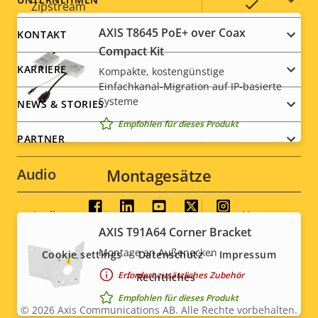
Footer
Eigentumsbeschreibung
Eigentumswert
Ja
Zipstream
menu
AXIS T8645 PoE+ over Coax
KONTAKT
Baseline,
H.264
Compact Kit
High, Main
KARRIERE
Kompakte, kostengünstige
Einfachkanal-Migration auf IP-basierte
H.265
–
Systeme
NEWS & STORIES
Empfohlen für dieses Produkt
AV1
–
PARTNER
Audio
Montagesätze
Social
Eigentumsbeschreibung
Audiounterstützung
Eigentumswert
Yes
AXIS T91A64 Corner Bracket
menu
Integriertes Mikrofon
-
Montage an Außenecken
Cookie settings
Datenschutz
Impressum
Erfordert zusätzliches Zubehör
Rechtliches
Systemintegration
Empfohlen für dieses Produkt
© 2026
Axis Communications AB. Alle Rechte vorbehalten.