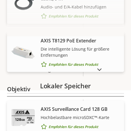
Video
Audio- und E/A-Kabel hinzufügen
Empfohlen für dieses Produkt
Eigentumsbeschreibung
Max. Videoauflösung
Eigentumswert
1280x720
Max. Bilder pro Sekunde *
60 / 50
MEHR ANZEIGEN
AXIS T8129 PoE Extender
Ja
Tag- und Nacht-Funktion
Die intelligente Lösung für größere
Entfernungen
Elektronische
Ja
Empfohlen für dieses Produkt
Bildstabilisierung
AUSLAUFPRODUKTE ANZEIGEN
Lokaler Speicher
Objektiv
Eigentumsbeschreibung
Brennweite
Eigentumswert
4.3 - 129 mm
AXIS Surveillance Card 128 GB
Gewährleistung
Hochbelastbare microSDXC™-Karte
Horizontales Sichtfeld
63.6-2.5 °
Empfohlen für dieses Produkt