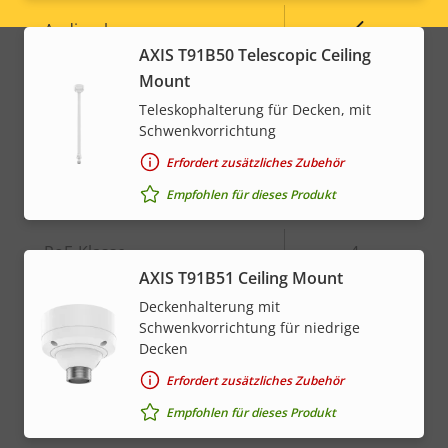
Legal
Eigentumsbeschreibung
Eigentumswert
Ja
Audioerkennung
menu
AXIS T91B50 Telescopic Ceiling
Active Tampering
–
Mount
Teleskophalterung für Decken, mit
Alarmeingänge/-ausgänge
4
Schwenkvorrichtung
Erfordert zusätzliches Zubehör
Netzwerk
Empfohlen für dieses Produkt
Eigentumsbeschreibung
PoE-Klasse
Eigentumswert
4
AXIS T91B51 Ceiling Mount
Deckenhalterung mit
* Einige technische Daten können je nach gewählter
Schwenkvorrichtung für niedrige
Hardwareoption variieren.
Decken
Erfordert zusätzliches Zubehör
Empfohlen für dieses Produkt