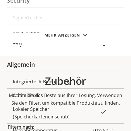
Security
Eigentumsbeschreibung
Signiertes OS
Eigentumswert
–
Secure Boot
–
MEHR ANZEIGEN
TPM
–
Allgemein
Zubehör
Eigentumsbeschreibung
Integrierte IR-Beleuchtung
Eigentumswert
–
Machen Sie das Beste aus Ihrer Lösung. Verwenden
OptimizedIR
–
Sie den Filter, um kompatible Produkte zu finden.
Lokaler Speicher
Ja
(Speicherkarteneinschub)
Filtern nach:
Betriebstemperatur
0 to 50 °C