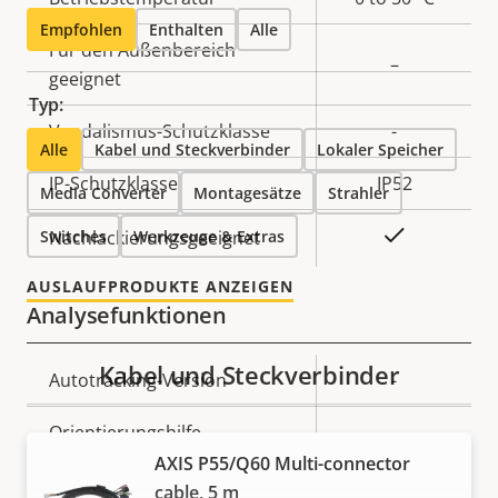
Empfohlen
Enthalten
Alle
Für den Außenbereich
–
geeignet
Typ:
Vandalismus-Schutzklasse
-
Alle
Kabel und Steckverbinder
Lokaler Speicher
IP-Schutzklasse
IP52
Media Converter
Montagesätze
Strahler
Ja
Switches
Nachlackierungsgeeignet
Werkzeuge & Extras
AUSLAUFPRODUKTE ANZEIGEN
Analysefunktionen
Kabel und Steckverbinder
Eigentumsbeschreibung
Autotracking-Version
Eigentumswert
-
Orientierungshilfe
-
AXIS P55/Q60 Multi-connector
cable, 5 m