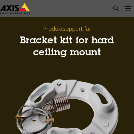
Zum
open s
Op
Clo
Hauptinhalt
springen
Produktsupport für
Bracket kit for hard
ceiling mount