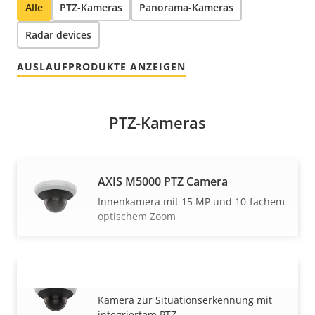
Alle
PTZ-Kameras
Panorama-Kameras
Radar devices
AUSLAUFPRODUKTE ANZEIGEN
PTZ-Kameras
AXIS M5000 PTZ Camera
Innenkamera mit 15 MP und 10-fachem
optischem Zoom
AXIS M5000-G PTZ Camera
MEHR ANZEIGEN
Kamera zur Situationserkennung mit
integriertem PTZ