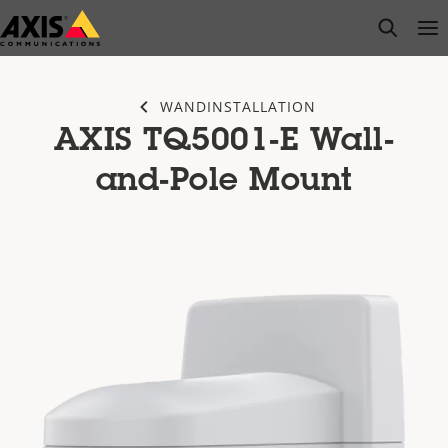
Zum
open s
Op
Clo
Hauptinhalt
springen
WANDINSTALLATION
AXIS TQ5001-E Wall-
and-Pole Mount