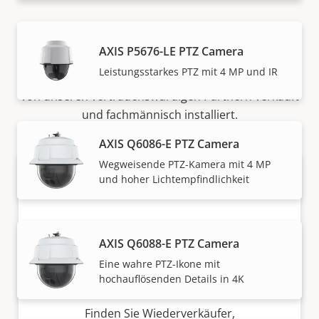
Vertrieb
AXIS P5676-LE PTZ Camera
Leistungsstarkes PTZ mit 4 MP und IR
Lösungen von Axis und individuelle Produkte werden
von unseren vertrauenswürdigen Partnern verkauft
und fachmännisch installiert.
AXIS Q6086-E PTZ Camera
Wegweisende PTZ-Kamera mit 4 MP
und hoher Lichtempfindlichkeit
AXIS Q6088-E PTZ Camera
Eine wahre PTZ-Ikone mit
hochauflösenden Details in 4K
Möchten Sie Axis Produkte kaufen?
Finden Sie Wiederverkäufer,