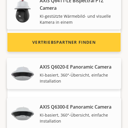
AXIS Q6411-LE Bispectral PTZ
finden Sie Kontaktinformationen für
Camera
Distributoren von Axis Produkten und
KI-gestützte Wärmebild- und visuelle
Systemen.
Kamera in einem
Panorama-Kameras
VERTRIEBSPARTNER FINDEN
AXIS Q6020-E Panoramic Camera
KI-basiert, 360°-Übersicht, einfache
Installation
AXIS Q6300-E Panoramic Camera
Partner werden
KI-basiert, 360°-Übersicht, einfache
Installation
Sind Sie Wiederverkäufer, Distributor,