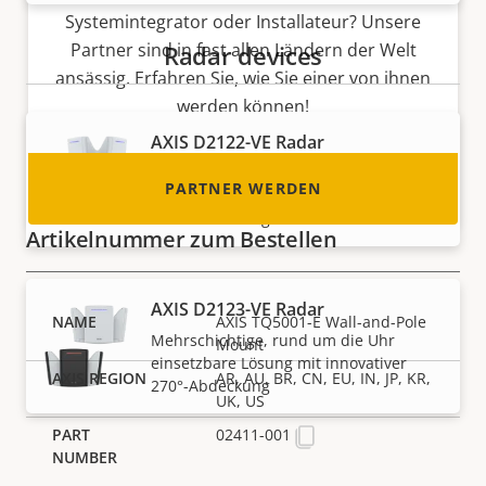
Systemintegrator oder Installateur? Unsere
Partner sind in fast allen Ländern der Welt
Radar devices
ansässig. Erfahren Sie, wie Sie einer von ihnen
werden können!
AXIS D2122-VE Radar
Mehrschichtige, rund um die Uhr
PARTNER WERDEN
einsetzbare Lösung mit innovativer
180°-Abdeckung
Artikelnummer zum Bestellen
AXIS D2123-VE Radar
AXIS TQ5001-E Wall-and-Pole
Mehrschichtige, rund um die Uhr
Mount
einsetzbare Lösung mit innovativer
AR, AU, BR, CN, EU, IN, JP, KR,
270°-Abdeckung
UK, US
02411-001