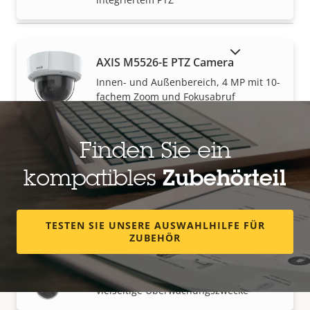
AUSLAUFPRODUKTE ANZEIGEN
AXIS M5526-E PTZ Camera
Innen- und Außenbereich, 4 MP mit 10-
fachem Zoom und Fokusabruf
Finden Sie ein
AXIS P5654-E Mk II PTZ Camera
kompatibles
Zubehörteil
Weitwinkel-PTZ mit HDTV 1080 px und
21-fachem Zoom
TESTEN SIE UNSERE AUSWAHLHILFE FÜR
ZUBEHÖR
AXIS P5655-E PTZ Network Camera
Kostengünstige PTZ-Kamera für
vielseitige Überwachungszwecke