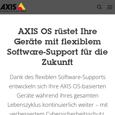
Zum
open s
Op
Clo
Hauptinhalt
springen
AXIS OS rüstet Ihre
Geräte mit flexiblem
Software-Support für die
Zukunft
Dank des flexiblen Software-Supports
entwickeln sich Ihre AXIS OS-basierten
Geräte während ihres gesamten
Lebenszyklus kontinuierlich weiter – mit
verbessertem Cybersicherheitsschutz,