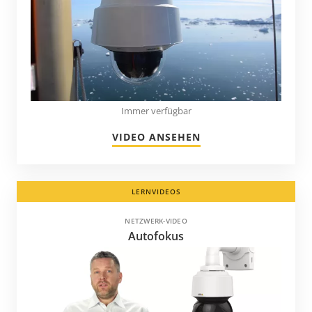
Moldawien
Montenegro
Namibia
Neuseeland
Nicaragua
Immer verfügbar
Niederlande
VIDEO ANSEHEN
Nigeria
Norwegen
LERNVIDEOS
Panama
Paraguay
NETZWERK-VIDEO
Autofokus
Peru
Philippinen
Polen
Portugal