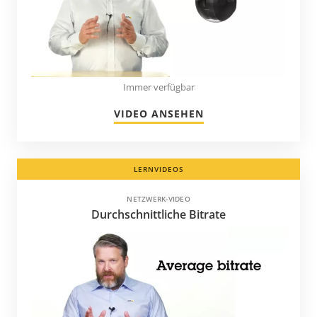
Puerto Rico
Rumänien
Saint-Barthélemy
Saudi-Arabien
Immer verfügbar
Schweden
VIDEO ANSEHEN
Schweiz
Serbien
LERNVIDEOS
Singapur
Slowakei
NETZWERK-VIDEO
Durchschnittliche Bitrate
Slowenien
Spanien
St. Kitts und Nevis
St. Lucia
St. Vincent und die Grenadinen