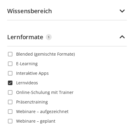
Polnisch
Ecuador
Wissensbereich
Portugiesisch
El Salvador
Rumänisch
Estland
Russisch
Lernformate
Finnland
1
Schwedisch
Frankreich
Slowakisch
Blended (gemischte Formate)
Französisch-Guayana
Spanisch
E-Learning
Georgien
Thailändisch
Interaktive Apps
Ghana
Tschechisch
Lernvideos
Grenada
Türkisch
Online-Schulung mit Trainer
Großbritannien
Vietnamesisch
Präsenztraining
Guadeloupe
Webinare – aufgezeichnet
Guatemala
Webinare – geplant
Guyana
Haiti