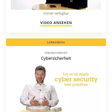
USA
Immer verfügbar
Usbekistan
Venezuela
VIDEO ANSEHEN
Vereinigte Arabische Emirate
Vietnam
LERNVIDEOS
Äthiopien
CYBERSICHERHEIT
Österreich
Cybersicherheit