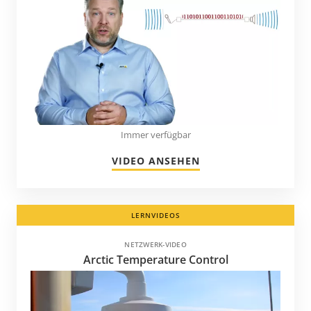
Kirgisien
Kolumbien
Korea
Kroatien
Kuwait
Lettland
Immer verfügbar
Liechtenstein
VIDEO ANSEHEN
Litauen
Luxemburg
Malaysia
LERNVIDEOS
Martinique
NETZWERK-VIDEO
Arctic Temperature Control
Mauritius
Mazedonien
Mexiko