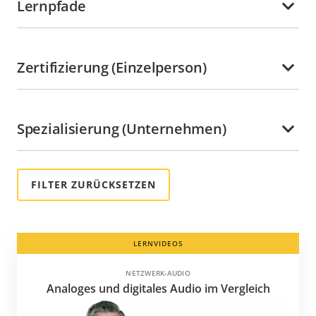
Lernpfade
Honduras
Hongkong
Indien
Zertifizierung (Einzelperson)
Indonesien
Irland
Spezialisierung (Unternehmen)
Italien
Jamaika
Japan
Jungferninseln
Kaimaninseln
Kanada
LERNVIDEOS
Kasachstan
NETZWERK-AUDIO
Katar
Analoges und digitales Audio im Vergleich
Kenia