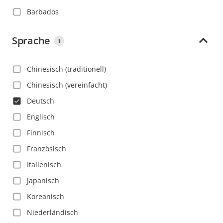
Barbados
Belgien
Sprache
1
Belize
Bolivien
Chinesisch (traditionell)
Bosnien und Herzegowina
Chinesisch (vereinfacht)
Brasilien
Deutsch
Bulgarien
Englisch
Chile
Finnisch
China
Französisch
Costa Rica
Italienisch
Deutschland
Japanisch
Dominica
Koreanisch
Dominikanische Republik
Niederländisch
Dänemark