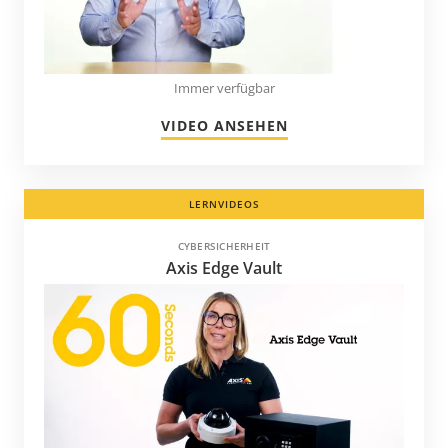
Surinam
Südafrika
Tadschikistan
Immer verfügbar
Taiwan
VIDEO ANSEHEN
Tansania
Thailand
LERNVIDEOS
Trinidad und Tobago
Tschechische Republik
CYBERSICHERHEIT
Axis Edge Vault
Turkmenistan
Turks- und Caicosinseln
Türkei
Ukraine
Ungarn
Uruguay