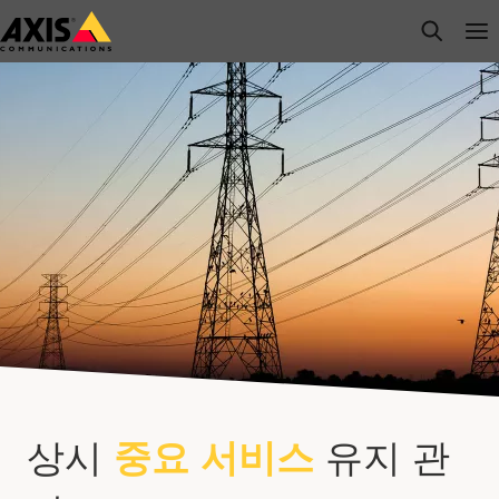
주
open s
Op
Clo
요
내
용
으
로
건
너
뛰
기
상시
중요 서비스
유지 관