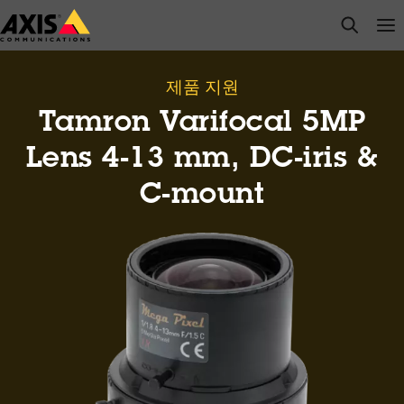
주
open s
Op
Clo
요
내
용
제품 지원
으
Tamron Varifocal 5MP
로
건
Lens 4-13 mm, DC-iris &
너
C-mount
뛰
기