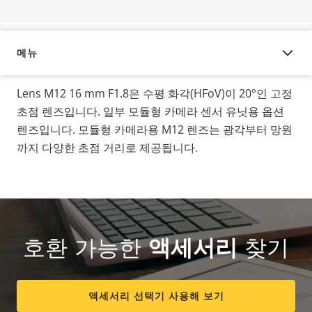
메뉴
오버뷰
Lens M12 16 mm F1.8은 수평 화각(HFoV)이 20°인 고정
초점 렌즈입니다. 일부 모듈형 카메라 센서 유닛용 옵션
렌즈입니다. 모듈형 카메라용 M12 렌즈는 광각부터 망원
까지 다양한 초점 거리로 제공됩니다.
호환 가능한
액세서리
찾기
액세서리 선택기 사용해 보기