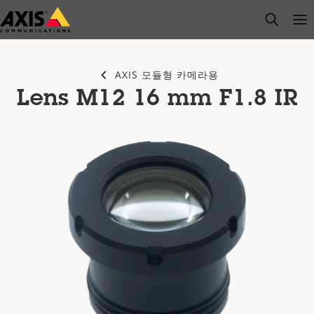
주
open s
Op
Clo
요
내
용
AXIS 모듈형 카메라용
으
Lens M12 16 mm F1.8 IR
로
건
너
뛰
기