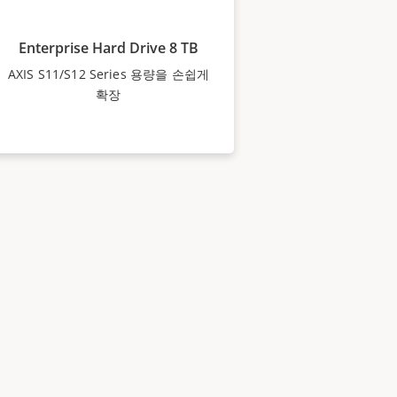
Enterprise Hard Drive 8 TB
AXIS S11/S12 Series 용량을 손쉽게
확장