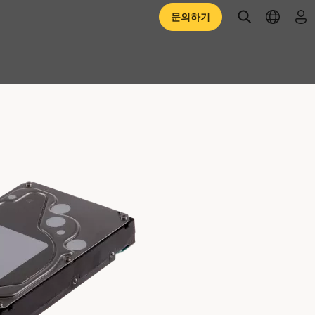
open searc
open l
로
문의하기