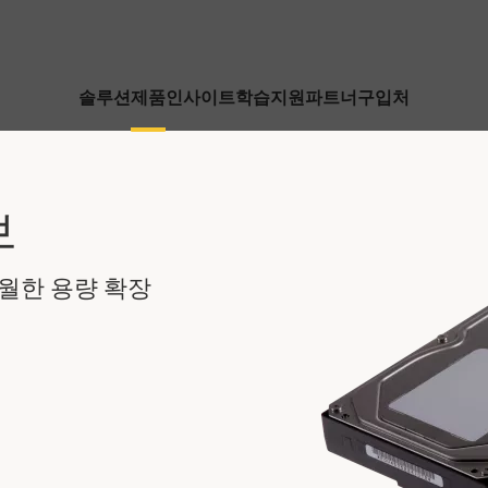
솔루션
제품
인사이트
학습
지원
파트너
구입처
브
수월한 용량 확장