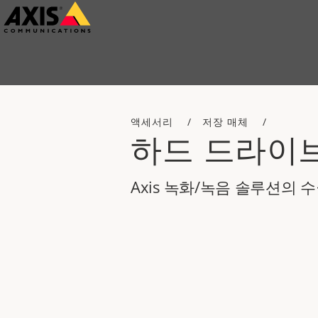
주
요
내
용
으
액세서리
저장 매체
로
하드 드라이
건
너
Axis 녹화/녹음 솔루션의 
뛰
기