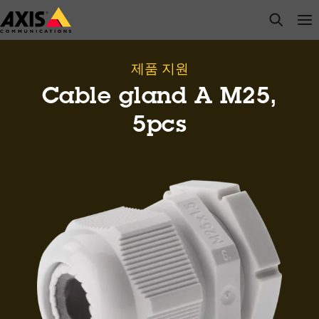
주
open s
Op
Clo
요
내
용
제품 지원
으
Cable gland A M25,
로
건
5pcs
너
뛰
기