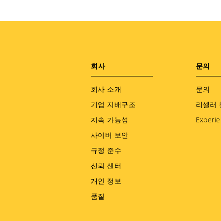
Footer
회사
문의
menu
회사 소개
문의
기업 지배구조
리셀러 
지속 가능성
Experie
사이버 보안
규정 준수
신뢰 센터
개인 정보
품질