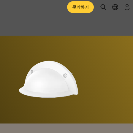
open searc
open l
로
문의하기