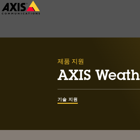
주
요
내
용
으
로
제품 지원
건
AXIS Weathe
너
뛰
기
기술 지원