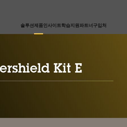
솔루션
제품
인사이트
학습
지원
파트너
구입처
rshield Kit E