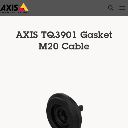
주
open s
Op
Clo
요
내
용
으
AXIS TQ3901 Gasket
로
M20 Cable
건
너
뛰
기