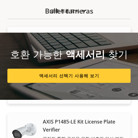
Bullet cameras
단종 제품 표시
AXIS P1475-LE Bullet Camera
2MP의 전천후 AI 감시
호환 가능한
액세서리
찾기
액세서리 선택기 사용해 보기
AXIS P1485-LE Bullet Camera
2MP의 전천후 AI 감시
AXIS P1485-LE Kit License Plate
구입 방법
Verifier