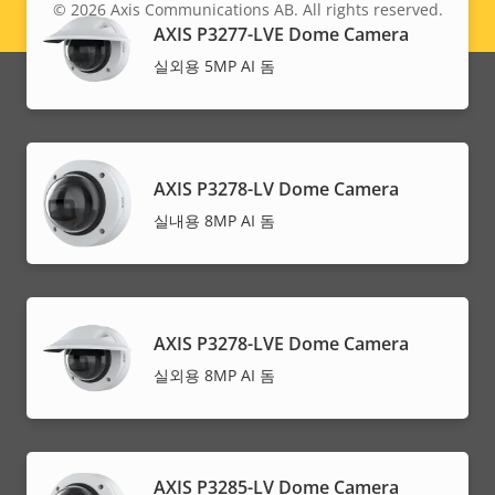
© 2026
Axis Communications AB. All rights reserved.
Legal
AXIS P3277-LVE Dome Camera
menu
실외용 5MP AI 돔
AXIS P3278-LV Dome Camera
실내용 8MP AI 돔
AXIS P3278-LVE Dome Camera
실외용 8MP AI 돔
AXIS P3285-LV Dome Camera