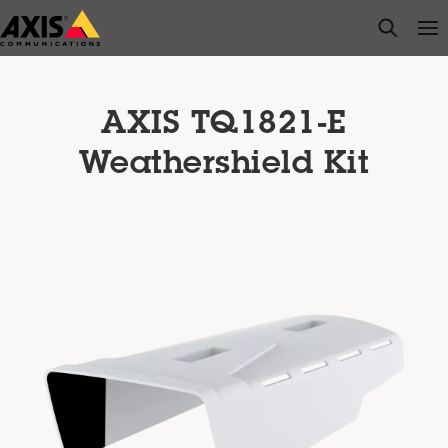
주
open s
Op
Clo
요
내
용
으
AXIS TQ1821-E
로
Weathershield Kit
건
너
뛰
기