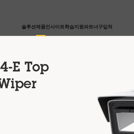
솔루션
제품
인사이트
학습
지원
파트너
구입처
4-E Top
 Wiper