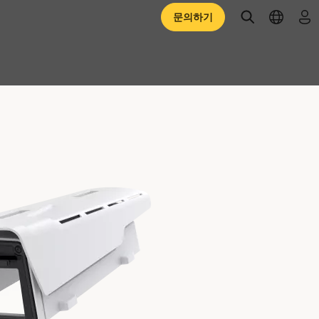
open searc
open l
로
문의하기