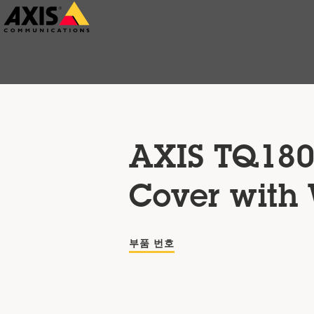
주
요
내
용
으
로
건
AXIS TQ180
너
뛰
Cover with
기
부품 번호