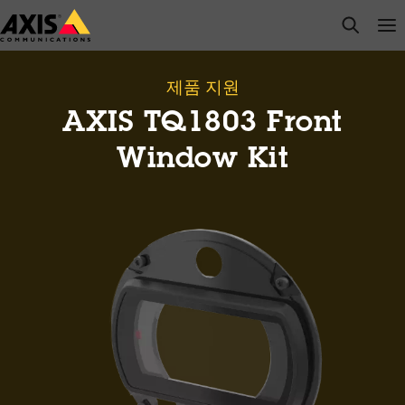
주
open s
Op
Clo
요
내
용
제품 지원
으
AXIS TQ1803 Front
로
건
Window Kit
너
뛰
기