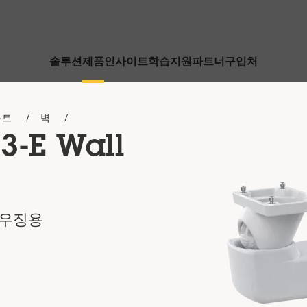
솔루션
제품
인사이트
학습
지원
파트너
구입처
운트
벽
3-E Wall
하우징용