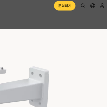
open searc
open l
로
문의하기