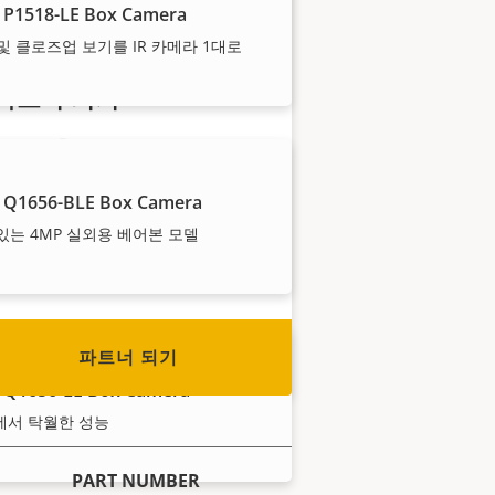
 P1518-LE Box Camera
및 클로즈업 보기를 IR 카메라 1대로
파트너 되기
리셀러, 총판, 시스템 통합업체 또
는 설치업체이신가요? Axis는 전 세
 Q1656-BLE Box Camera
계 거의 모든 국가에 파트너를 두고
있습니다. 이 중 하나가 되는 방법
 있는 4MP 실외용 베어본 모델
을 찾아보세요!
파트너 되기
 Q1656-LE Box Camera
에서 탁월한 성능
PART NUMBER