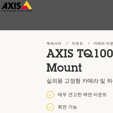
주
요
내
용
으
액세서리
마운트
카메라 마
로
AXIS TQ100
건
너
Mount
뛰
기
실외용 고정형 카메라 및 
매우 견고한 벽면 마운트
회전 가능