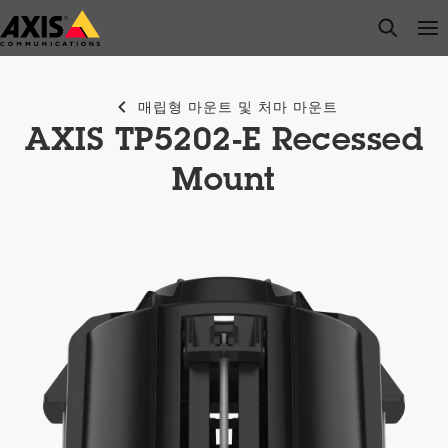
주
open s
Op
Clo
요
내
용
매립형 마운트 및 처마 마운트
으
AXIS TP5202-E Recessed
로
건
Mount
너
뛰
기