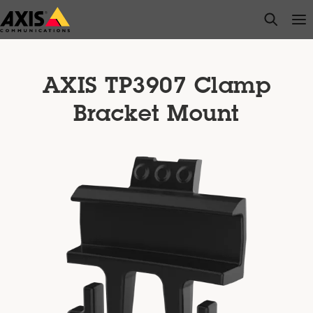
주
open s
Op
Clo
요
내
용
으
AXIS TP3907 Clamp
로
Bracket Mount
건
너
뛰
기