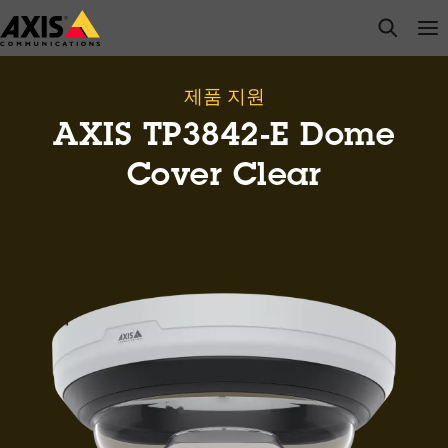
주
open s
Op
Clo
요
내
용
제품 지원
으
AXIS TP3842-E Dome
로
건
Cover Clear
너
뛰
기