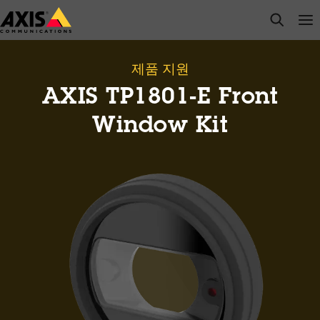
주
open s
Op
Clo
요
내
용
제품 지원
으
AXIS TP1801-E Front
로
건
Window Kit
너
뛰
기