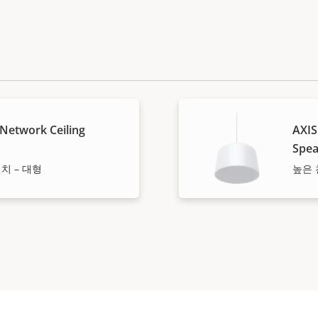
Network Ceiling
AXIS
Spea
치 – 대형
높은 