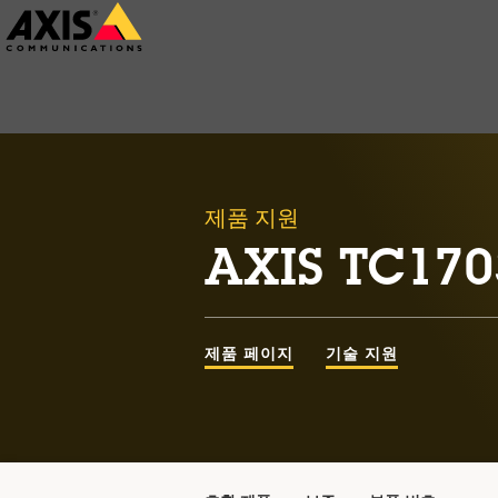
주
요
내
용
으
로
제품 지원
건
AXIS TC170
너
뛰
기
제품 페이지
기술 지원