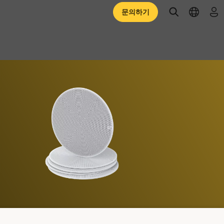
open searc
open l
로
문의하기