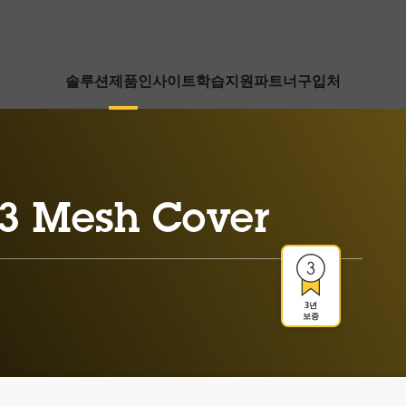
솔루션
제품
인사이트
학습
지원
파트너
구입처
3 Mesh Cover
3년
보증