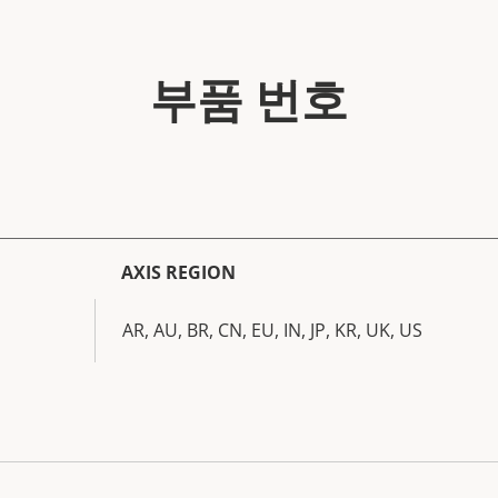
부품 번호
AXIS REGION
AR, AU, BR, CN, EU, IN, JP, KR, UK, US