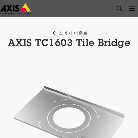
주
open s
Op
Clo
요
내
용
스피커 마운트
으
AXIS TC1603 Tile Bridge
로
건
너
뛰
기