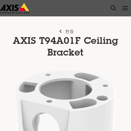
주
open s
Op
Clo
요
내
용
천정
으
AXIS T94A01F Ceiling
로
건
Bracket
너
뛰
기