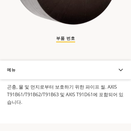
부품 번호
메뉴
오버뷰
곤충, 물 및 먼지로부터 보호하기 위한 파이프 씰. AXIS
T91B61/T91B62/T91B63 및 AXIS T91D61에 포함되어 있
습니다.