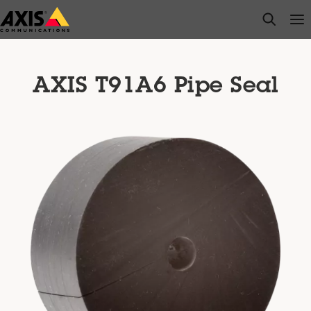
주
open s
Op
Clo
요
내
용
으
AXIS T91A6 Pipe Seal
로
건
너
뛰
기