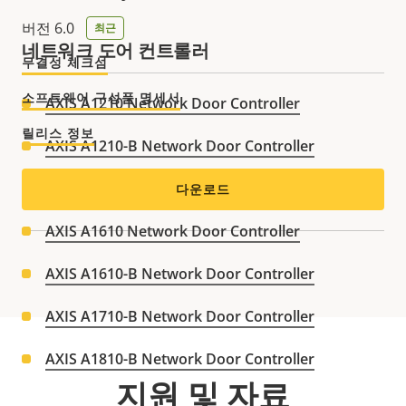
버전 6.0
최근
네트워크 도어 컨트롤러
무결성 체크섬
소프트웨어 구성품 명세서
AXIS A1210 Network Door Controller
릴리스 정보
AXIS A1210-B Network Door Controller
AXIS A1214 Network Door Controller Kit
다운로드
AXIS A1610 Network Door Controller
AXIS A1610-B Network Door Controller
AXIS A1710-B Network Door Controller
AXIS A1810-B Network Door Controller
지원 및 자료