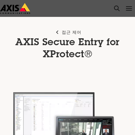
주
open s
Op
Clo
요
내
용
접근 제어
으
AXIS Secure Entry for
로
건
XProtect®
너
뛰
기