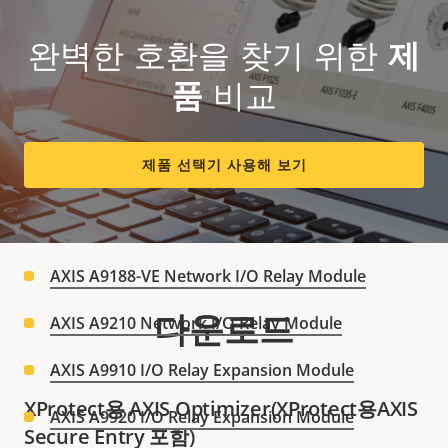
AXIS Barcode Reader
완벽한 호환을 찾기 위한
제
External Secured RFID Card Reader 125kHz +
13.56MHz with NFC (USB)
품
비교
제품 선택기 사용해 보기
네트워크 I/O 릴레이 모듈
AXIS A9188 Network I/O Relay Module
AXIS A9188-VE Network I/O Relay Module
다운로드
AXIS A9210 Network I/O Relay Module
AXIS A9910 I/O Relay Expansion Module
XProtect용 AXIS Optimizer(XProtect용AXIS
AXIS A9920 I/O Relay Expansion Module
Secure Entry 포함)