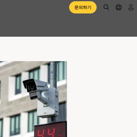
open searc
open l
로
문의하기