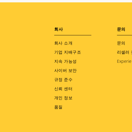
Footer
회사
문의
menu
회사 소개
문의
기업 지배구조
리셀러 
지속 가능성
Experie
사이버 보안
규정 준수
신뢰 센터
개인 정보
품질