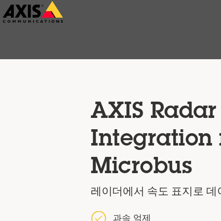
주
요
내
용
으
로
건
AXIS Radar
너
뛰
Integration 
기
Microbus
레이더에서 속도 표지로 데
과속 억제