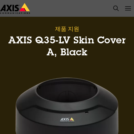
주
open s
Op
Clo
요
내
용
제품 지원
으
AXIS Q35-LV Skin Cover
로
건
A, Black
너
뛰
기