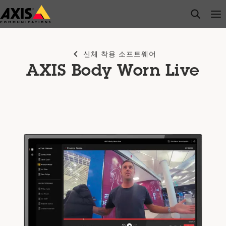
주
open s
Op
Clo
요
내
용
신체 착용 소프트웨어
으
AXIS Body Worn Live
로
건
너
뛰
기