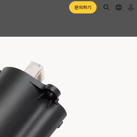
open searc
open l
로
문의하기