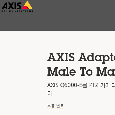
주
요
내
용
으
로
건
AXIS Adapt
너
뛰
Male To Ma
기
AXIS Q6000-E를 PTZ 
터
부품 번호