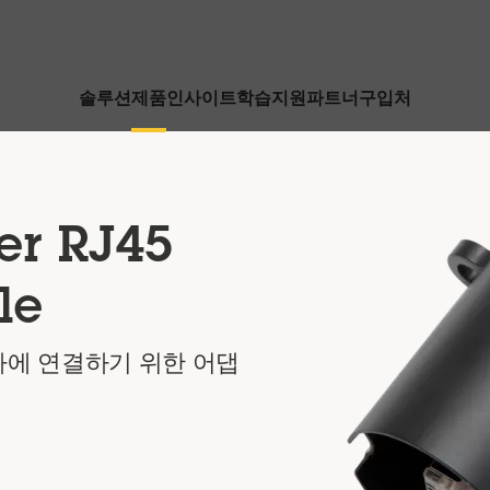
솔루션
제품
인사이트
학습
지원
파트너
구입처
er RJ45
le
카메라에 연결하기 위한 어댑