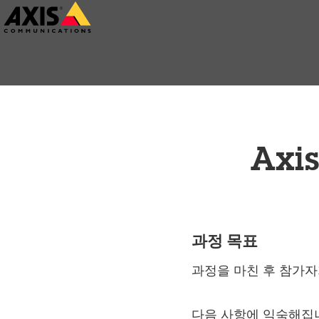
주
요
내
용
으
로
건
Ax
너
뛰
기
과정 목표
과정을 마친 후 참가자
다음 사항에 익숙해집