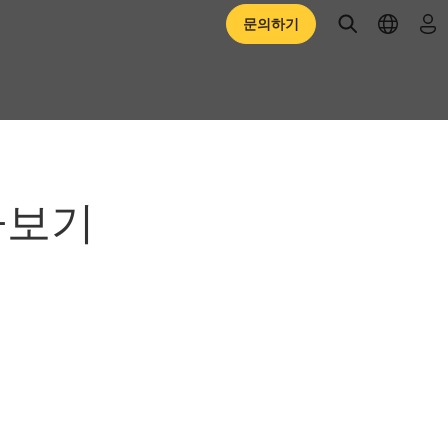
open searc
open l
로
문의하기
아보기