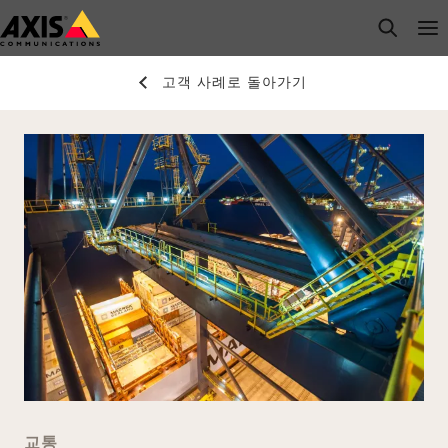
주
open s
Op
Clo
요
내
고객 사례로 돌아가기
용
으
로
건
너
뛰
기
교통