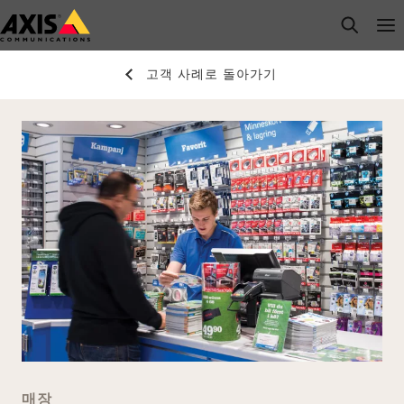
주
open s
Op
Clo
요
내
고객 사례로 돌아가기
용
으
로
건
너
뛰
기
매장