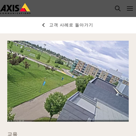
주
open s
Op
Clo
요
내
고객 사례로 돌아가기
용
으
로
건
너
뛰
기
교육