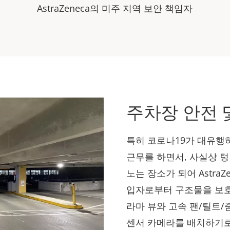
AstraZeneca의 미주 지역 보안 책임자
주차장 안전 
특히 코로나19가 대유행
근무를 하면서, 사실상 텅
노는 장소가 되어 Astra
입자로부터 구조물을 보호하기
라마 뷰와 고속 팬/틸트/줌(
센서 카메라를 배치하기로