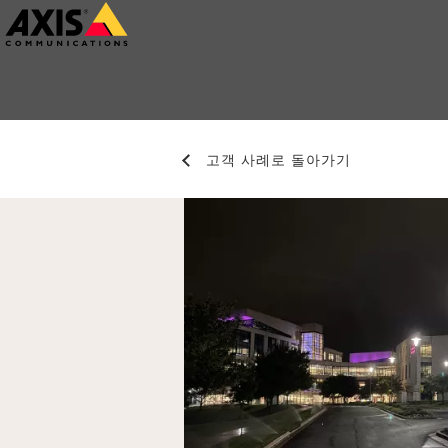
주
요
내
용
으
고객 사례로 돌아가기
로
건
너
뛰
기