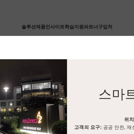
솔루션
제품
인사이트
학습
지원
파트너
구입처
스마트
위치
고객의 요구:
공공 안전, 재