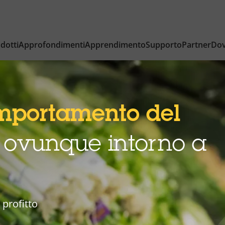
dotti
Approfondimenti
Apprendimento
Supporto
Partner
Dov
mportamento del
 ovunque intorno a
 profitto