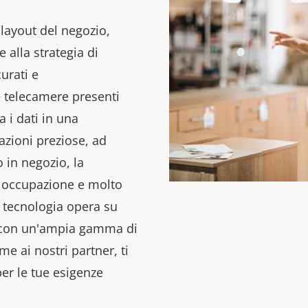
 layout del negozio,
 alla strategia di
urati e
e telecamere presenti
a i dati in una
zioni preziose, ad
co in negozio, la
di occupazione e molto
a tecnologia opera su
e con un'ampia gamma di
eme ai nostri partner, ti
per le tue esigenze