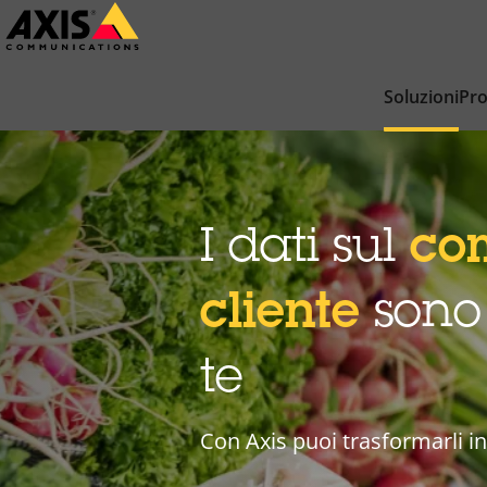
Salta
al
contenuto
Soluzioni
Pro
principale
I dati sul
co
cliente
sono
te
Con Axis puoi trasformarli in