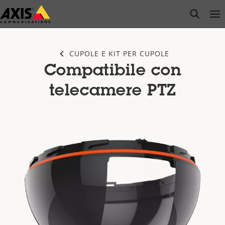
Salta
open s
Op
Clo
al
contenuto
principale
CUPOLE E KIT PER CUPOLE
Compatibile con
telecamere PTZ