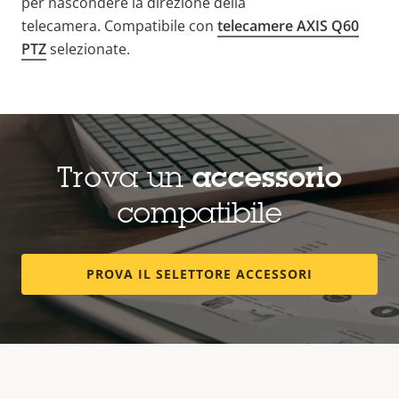
per nascondere la direzione della
telecamera. Compatibile con
telecamere AXIS Q60
PTZ
selezionate.
Trova un
accessorio
compatibile
PROVA IL SELETTORE ACCESSORI