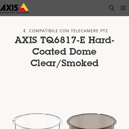
Salta
open s
Op
Clo
al
contenuto
principale
COMPATIBILE CON TELECAMERE PTZ
AXIS TQ6817-E Hard-
Coated Dome
Clear/Smoked