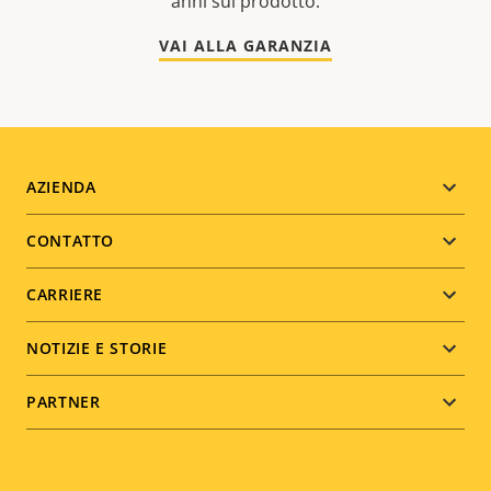
anni sul prodotto.
VAI ALLA GARANZIA
Footer
AZIENDA
menu
CONTATTO
CARRIERE
NOTIZIE E STORIE
PARTNER