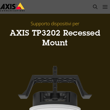
Salta
open s
Op
Clo
al
contenuto
principale
Supporto dispositivi per
AXIS TP3202 Recessed
Mount