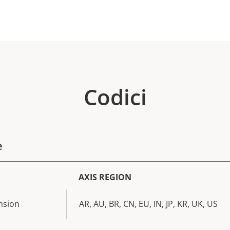
Codici
e
AXIS REGION
nsion
AR, AU, BR, CN, EU, IN, JP, KR, UK, US