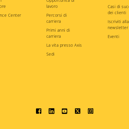
n
Opportunità di
tore
lavoro
Casi di su
dei clienti
nce Center
Percorsi di
carriera
Iscriviti alla
newsletter
Primi anni di
carriera
Eventi
La vita presso Axis
Sedi
Social