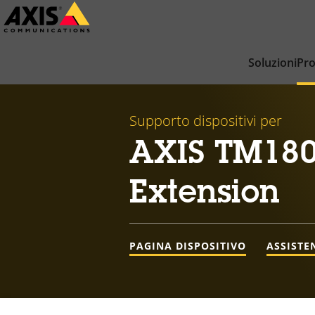
Salta
al
contenuto
Soluzioni
Pro
principale
Supporto dispositivi per
AXIS TM180
Extension
PAGINA DISPOSITIVO
ASSISTE