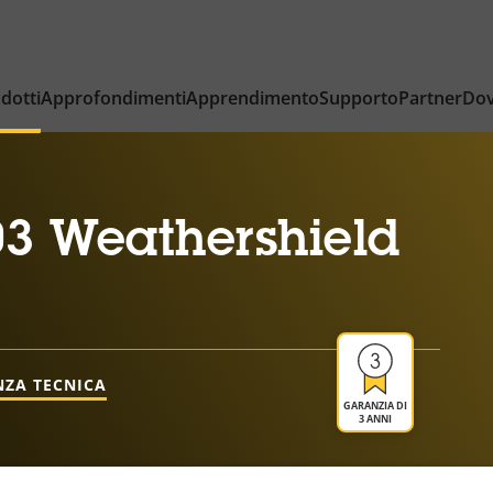
dotti
Approfondimenti
Apprendimento
Supporto
Partner
Dov
3 Weathershield
NZA TECNICA
GARANZIA DI
3 ANNI