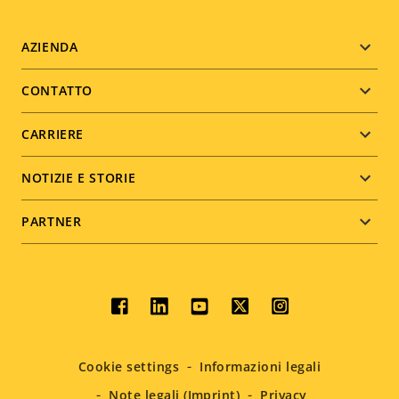
Footer
AZIENDA
menu
CONTATTO
CARRIERE
NOTIZIE E STORIE
PARTNER
Social
menu
Cookie settings
Informazioni legali
Note legali (Imprint)
Privacy