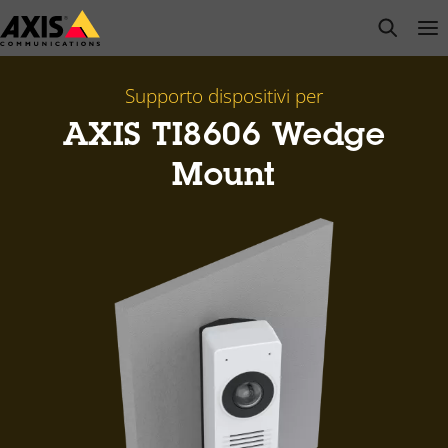
Salta
open s
Op
Clo
al
contenuto
principale
Supporto dispositivi per
AXIS TI8606 Wedge
Mount