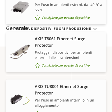
VISUALIZZA DI PIÙ
della
della
Per l'uso in ambienti esterni, da -40 °C a
proprietà
65 °C
proprietà
Sì
Avvio sicuro
Consigliato per questo dispositivo
Generale
MOSTRA DISPOSITIVI FUORI PRODUZIONE
AXIS T8061 Ethernet Surge
Descrizione
Valore
Sì
Messa a fuoco remota
Protector
della
della
Protegge i dispositivi per ambienti
proprietà
proprietà
Sì
Zoom remoto
esterni dalle sovratensioni
Garanzia
Consigliato per questo dispositivo
Sì
IR incorporata
Sì
OptimizedIR
AXIS TU8001 Ethernet Surge
Protector
Archiviazione locale (slot per
Sì
Per l'uso in ambienti interni o in un
scheda di memoria)
alloggiamento