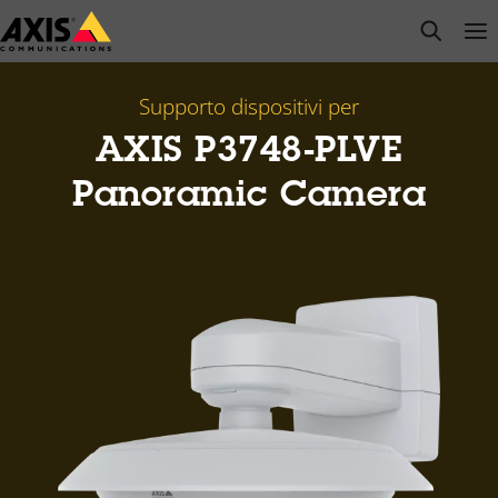
Salta
open s
Op
Clo
al
contenuto
principale
Supporto dispositivi per
AXIS P3748-PLVE
Panoramic Camera