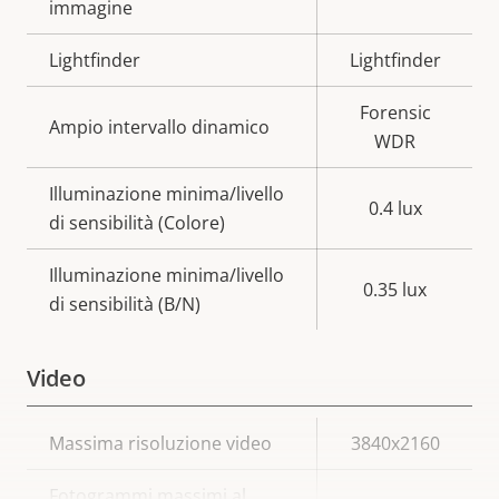
immagine
Lightfinder
Lightfinder
Forensic
Ampio intervallo dinamico
WDR
Illuminazione minima/livello
0.4 lux
di sensibilità (Colore)
Illuminazione minima/livello
0.35 lux
di sensibilità (B/N)
Video
Descrizione
Massima risoluzione video
Valore
3840x2160
della
della
Fotogrammi massimi al