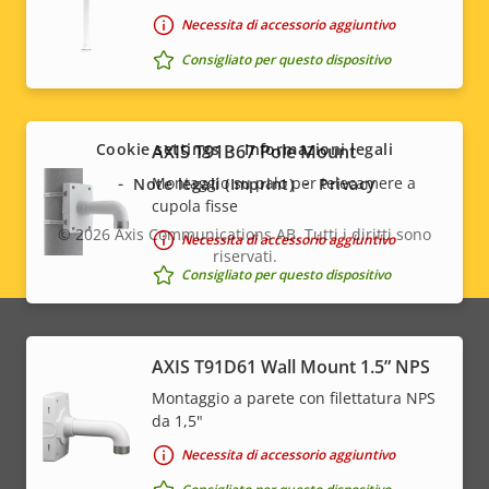
Necessita di accessorio aggiuntivo
Consigliato per questo dispositivo
Social
menu
Cookie settings
Informazioni legali
AXIS T91B67 Pole Mount
Montaggio su palo per telecamere a
Note legali (Imprint)
Privacy
cupola fisse
© 2026
Axis Communications AB. Tutti i diritti sono
Necessita di accessorio aggiuntivo
riservati.
Legal
Consigliato per questo dispositivo
menu
AXIS T91D61 Wall Mount 1.5” NPS
Montaggio a parete con filettatura NPS
da 1,5"
Necessita di accessorio aggiuntivo