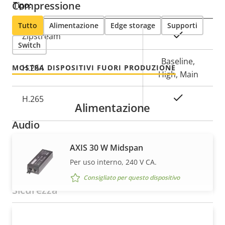
Compressione
Tipo:
Tutto
Alimentazione
Edge storage
Supporti
Descrizione
Valore
Sì
Zipstream
Switch
della
della
proprietà
proprietà
Baseline,
H.264
MOSTRA DISPOSITIVI FUORI PRODUZIONE
High, Main
Sì
H.265
Alimentazione
Audio
AXIS 30 W Midspan
Descrizione
Valore
Sì
Supporto audio
Per uso interno, 240 V CA.
della
della
Consigliato per questo dispositivo
proprietà
proprietà
Sicurezza
Descrizione
Valore
Sì
AXIS 30 W Outdoor Midspan
SO firmato