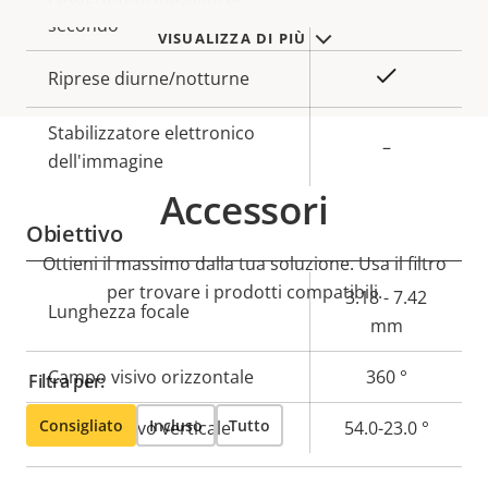
proprietà
proprietà
12.5/15
secondo
VISUALIZZA DI PIÙ
Sì
Riprese diurne/notturne
Stabilizzatore elettronico
–
dell'immagine
Accessori
Obiettivo
Ottieni il massimo dalla tua soluzione. Usa il filtro
per trovare i prodotti compatibili.
Descrizione
Valore
3.18 - 7.42
Lunghezza focale
della
della
mm
proprietà
proprietà
Campo visivo orizzontale
360 °
Filtra per:
Consigliato
Incluso
Tutto
Campo visivo verticale
54.0-23.0 °