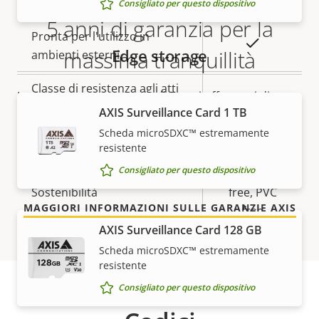
Temperatura di esercizio
-40 to 50 °C
Consigliato per questo dispositivo
5 anni di garanzia per la
Pronta per l'utilizzo in
Sì
Edge storage
massima tranquillità
ambienti esterni
Classe di resistenza agli atti
La nostra nuova garanzia di 5 anni offre anni di
IK10
vandalici
AXIS Surveillance Card 1 TB
funzionamento senza problemi e contenimento dei
costi. E non ci sono sorprese nascoste nelle clausole
Scheda microSDXC™ estremamente
Classificazione IP
IP66
resistente
scritte in piccolo: otterrai esattamente quello che
promettiamo.
Consigliato per questo dispositivo
BFR/CFR
Sostenibilità
free, PVC
MAGGIORI INFORMAZIONI SULLE GARANZIE AXIS
free
AXIS Surveillance Card 128 GB
Scheda microSDXC™ estremamente
resistente
Consigliato per questo dispositivo