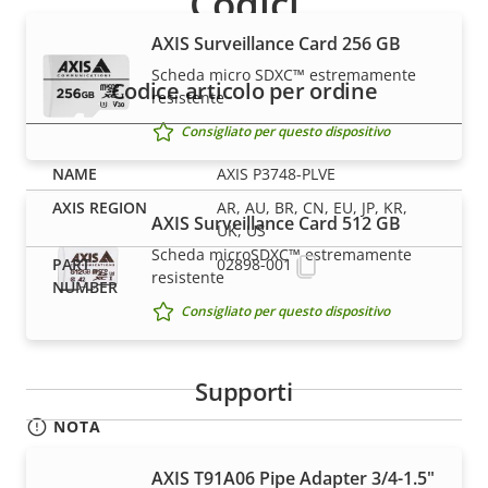
Codici
AXIS Surveillance Card 256 GB
Scheda micro SDXC™ estremamente
Codice articolo per ordine
resistente
Consigliato per questo dispositivo
AXIS P3748-PLVE
AR, AU, BR, CN, EU, JP, KR,
AXIS Surveillance Card 512 GB
UK, US
Scheda microSDXC™ estremamente
02898-001
resistente
Consigliato per questo dispositivo
Supporti
NOTA
I dispositivi Axis possono essere soggetti alle
AXIS T91A06 Pipe Adapter 3/4-1.5"
normative sul controllo delle esportazioni degli Stati