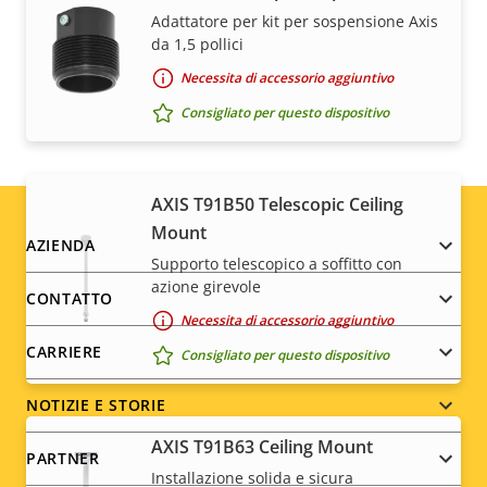
Adattatore per kit per sospensione Axis
Uniti e dell'UE, oltre ad altre legislazioni nazionali sul
da 1,5 pollici
controllo delle esportazioni. Trova
le informazioni
sulla conformità all'esportazione per il tuo prodotto
Necessita di accessorio aggiuntivo
qui
.
Consigliato per questo dispositivo
AXIS T91B50 Telescopic Ceiling
Mount
Footer
AZIENDA
Supporto telescopico a soffitto con
azione girevole
menu
CONTATTO
Necessita di accessorio aggiuntivo
CARRIERE
Consigliato per questo dispositivo
NOTIZIE E STORIE
AXIS T91B63 Ceiling Mount
PARTNER
Installazione solida e sicura