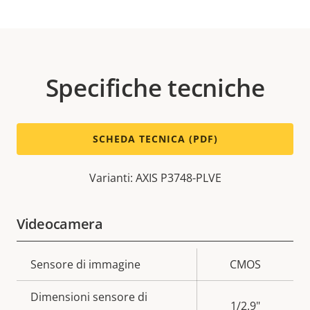
Specifiche tecniche
SCHEDA TECNICA (PDF)
Varianti: AXIS P3748-PLVE
Videocamera
Descrizione
Sensore di immagine
Valore
CMOS
della
della
Dimensioni sensore di
proprietà
proprietà
1/2.9"