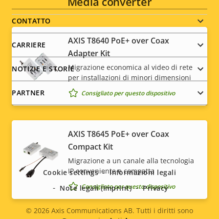
Footer
Media converter
menu
CONTATTO
AXIS T8640 PoE+ over Coax
CARRIERE
Adapter Kit
Migrazione economica al video di rete
NOTIZIE E STORIE
per installazioni di minori dimensioni
PARTNER
Consigliato per questo dispositivo
AXIS T8645 PoE+ over Coax
Social
Compact Kit
Migrazione a un canale alla tecnologia
menu
IP conveniente e compatta
Cookie settings
Informazioni legali
Consigliato per questo dispositivo
Note legali (Imprint)
Privacy
© 2026
Axis Communications AB. Tutti i diritti sono