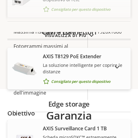
Consigliato per questo dispositivo
Video
Cavi e connettori
Descrizione
Massima risoluzione video
Valore
1920x1080
VISUALIZZA DI PIÙ
della
della
Fotogrammi massimi al
proprietà
proprietà
50/60
secondo
AXIS T8129 PoE Extender
La soluzione intelligente per coprire le
MOSTRA DISPOSITIVI FUORI PRODUZIONE
Sì
Riprese diurne/notturne
distanze
Consigliato per questo dispositivo
Stabilizzatore elettronico
–
dell'immagine
Edge storage
Garanzia
Obiettivo
AXIS Surveillance Card 1 TB
Descrizione
Valore
2.2 - 11.0
Lunghezza focale
Scheda microSDXC™ estremamente