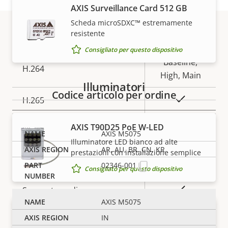
Compressione
AXIS Surveillance Card 512 GB
Scheda microSDXC™ estremamente
resistente
Descrizione
Valore
Sì
Zipstream
Codici
della
della
Consigliato per questo dispositivo
proprietà
proprietà
Baseline,
H.264
High, Main
Illuminatori
Codice articolo per ordine
Sì
H.265
AV1
–
AXIS T90D25 PoE W-LED
AXIS M5075
Illuminatore LED bianco ad alte
AR, AU, BR, CN, KR
prestazioni con installazione semplice
Audio
02346-001
Consigliato per questo dispositivo
Descrizione
Valore
Sì
Supporto audio
della
della
AXIS M5075
AXIS T90D25 W-LED
proprietà
proprietà
Sì
Microfono incorporato
IN
Illuminatore LED bianco ad alte