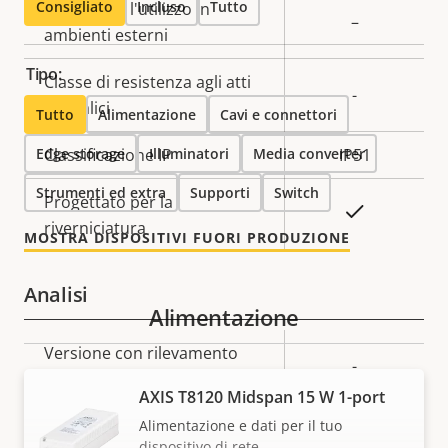
Consigliato
Incluso
Tutto
Pronta per l'utilizzo in
–
ambienti esterni
Tipo:
Classe di resistenza agli atti
-
vandalici
Tutto
Alimentazione
Cavi e connettori
Edge storage
Classificazione IP
Illuminatori
Media converter
IP51
Strumenti ed extra
Supporti
Switch
Progettato per la
Sì
riverniciatura
MOSTRA DISPOSITIVI FUORI PRODUZIONE
Analisi
Alimentazione
Descrizione
Versione con rilevamento
Valore
-
della
automatico
della
AXIS T8120 Midspan 15 W 1-port
proprietà
proprietà
Assistenza orientamento
-
Alimentazione e dati per il tuo
dispositivo di rete