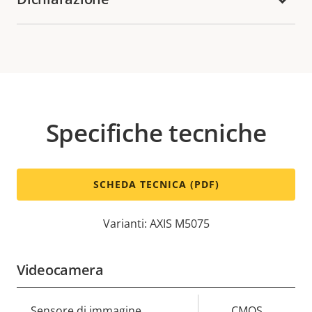
Specifiche tecniche
SCHEDA TECNICA (PDF)
Varianti: AXIS M5075
Videocamera
Descrizione
Sensore di immagine
Valore
CMOS