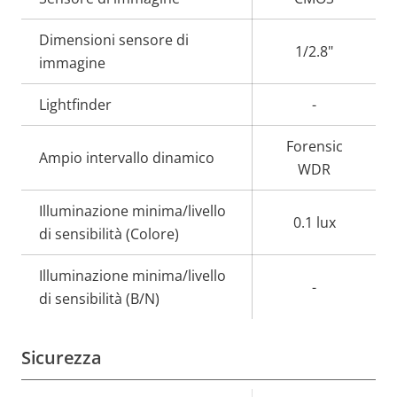
della
della
Dimensioni sensore di
proprietà
proprietà
1/2.8"
immagine
Lightfinder
-
Forensic
Ampio intervallo dinamico
WDR
Illuminazione minima/livello
0.1 lux
di sensibilità (Colore)
Illuminazione minima/livello
-
di sensibilità (B/N)
Sicurezza