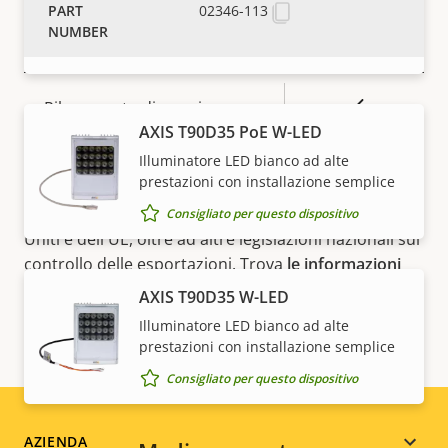
02346-113
prestazioni con installazione semplice
Integrazione di sistemi
Consigliato per questo dispositivo
Descrizione
Valore
Sì
Rilevamento di suoni
della
AXIS T90D35 PoE W-LED
della
proprietà
proprietà
Sì
Antimanomissione attiva
NOTA
Illuminatore LED bianco ad alte
prestazioni con installazione semplice
I dispositivi Axis possono essere soggetti alle
Ingressi/uscite allarmi
-
normative sul controllo delle esportazioni degli Stati
Consigliato per questo dispositivo
Uniti e dell'UE, oltre ad altre legislazioni nazionali sul
controllo delle esportazioni. Trova
le informazioni
Rete
sulla conformità all'esportazione per il tuo prodotto
AXIS T90D35 W-LED
qui
.
Illuminatore LED bianco ad alte
Descrizione
Classe PoE
Valore
3
prestazioni con installazione semplice
della
della
Consigliato per questo dispositivo
proprietà
proprietà
AZIENDA