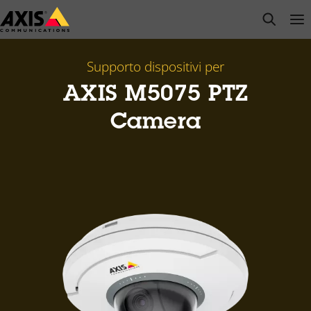
Salta
open s
Op
Clo
al
contenuto
principale
Supporto dispositivi per
AXIS M5075 PTZ
Camera