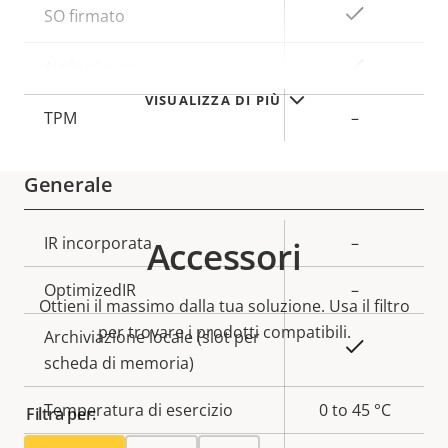
Descrizione
Valore
Sì
SO firmato
della
della
proprietà
proprietà
Sì
Avvio sicuro
VISUALIZZA DI PIÙ
TPM
–
Generale
Descrizione
IR incorporata
Valore
–
Accessori
della
della
OptimizedIR
–
proprietà
proprietà
Ottieni il massimo dalla tua soluzione. Usa il filtro
per trovare i prodotti compatibili.
Archiviazione locale (slot per
Sì
scheda di memoria)
Temperatura di esercizio
0 to 45 °C
Filtra per: