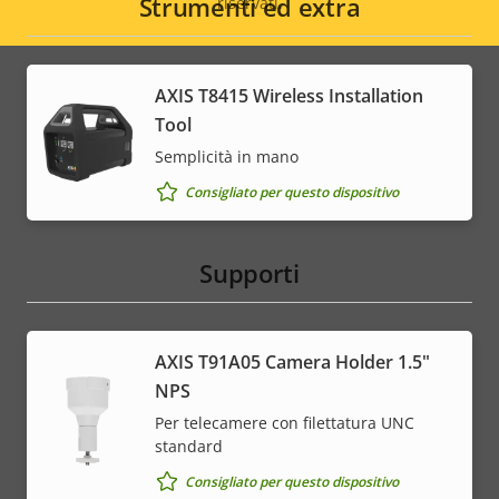
Strumenti ed extra
riservati.
Legal
menu
AXIS T8415 Wireless Installation
Tool
Semplicità in mano
Consigliato per questo dispositivo
Supporti
AXIS T91A05 Camera Holder 1.5"
NPS
Per telecamere con filettatura UNC
standard
Consigliato per questo dispositivo