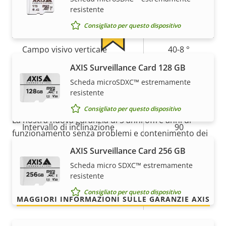
della
della
mm
resistente
proprietà
proprietà
Campo visivo orizzontale
71 - 14 °
Consigliato per questo dispositivo
Campo visivo verticale
40-8 °
AXIS Surveillance Card 128 GB
5 anni di garanzia per la
Panoramica, inclinazione, zoom
Scheda microSDXC™ estremamente
massima tranquillità
resistente
Descrizione
Ampiezza di rotazione
Valore
+/-179
Consigliato per questo dispositivo
della
della
La nostra nuova garanzia di 5 anni offre anni di
Intervallo di inclinazione
90
proprietà
proprietà
funzionamento senza problemi e contenimento dei
costi. E non ci sono sorprese nascoste nelle clausole
Giro di ronda
AXIS Surveillance Card 256 GB
-
scritte in piccolo: otterrai esattamente quello che
Scheda micro SDXC™ estremamente
promettiamo.
Zoom ottico
5
resistente
Consigliato per questo dispositivo
Zoom digitale
12
MAGGIORI INFORMAZIONI SULLE GARANZIE AXIS