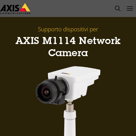
Salta
open s
Op
Clo
al
contenuto
principale
Supporto dispositivi per
AXIS M1114 Network
Camera