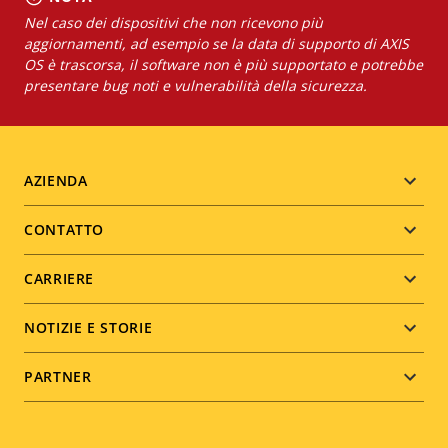
Nel caso dei dispositivi che non ricevono più
aggiornamenti, ad esempio se la data di supporto di AXIS
OS è trascorsa, il software non è più supportato e potrebbe
presentare bug noti e vulnerabilità della sicurezza.
Footer
AZIENDA
menu
CONTATTO
CARRIERE
NOTIZIE E STORIE
PARTNER