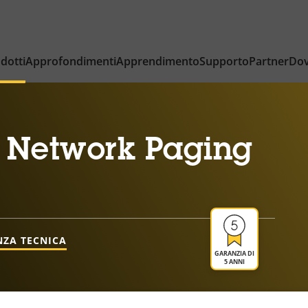
dotti
Approfondimenti
Apprendimento
Supporto
Partner
Dov
 Network Paging
NZA TECNICA
GARANZIA DI
5 ANNI