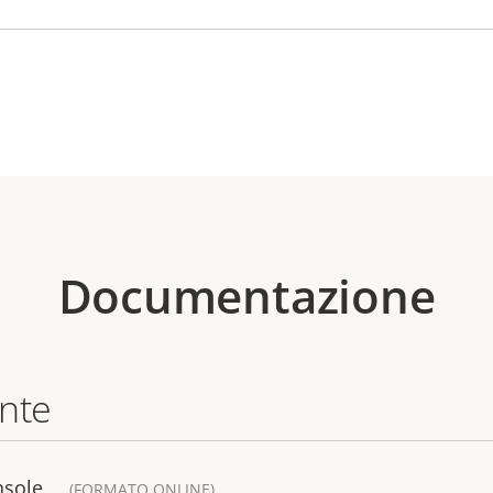
Documentazione
ente
nsole
(FORMATO ONLINE)