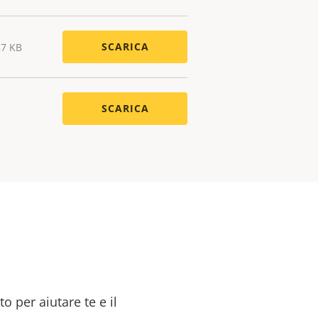
SCARICA
87 KB
SCARICA
o per aiutare te e il