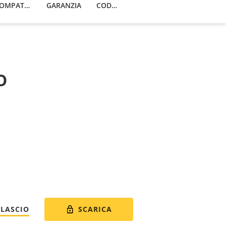
DISPOSITIVI COMPATIBILI
GARANZIA
CODICI
o
SCARICA
ILASCIO