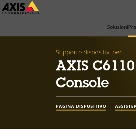
Salta
al
contenuto
Soluzioni
Pro
principale
Supporto dispositivi per
AXIS C6110
Console
PAGINA DISPOSITIVO
ASSISTE