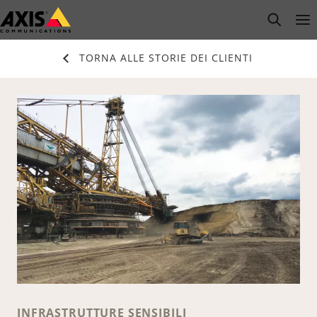
Salta
open s
Op
Clo
al
contenuto
TORNA ALLE STORIE DEI CLIENTI
principale
INFRASTRUTTURE SENSIBILI