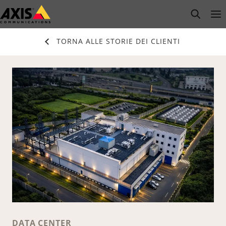
Salta
open s
Op
Clo
al
contenuto
TORNA ALLE STORIE DEI CLIENTI
principale
DATA CENTER